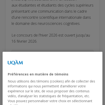
aux étudiantes et étudiants des cycles supérieurs
présentant une communication dans le cadre
d'une rencontre scientifique internationale dans
le domaine des neurosciences cognitives.
Le concours de l'hiver 2026 est ouvert jusqu'au
16 février 2026.
Détails de la bourse
Admissibilité
Préférences en matière de témoins
Nous utilisons des témoins (cookies) afin de collecter des
informations qui nous permettent d’améliorer votre
Formulaire d’inscription
expérience sur le site, de vous proposer des contenus
vidéo, d’analyser les statistiques de fréquentation, etc.
Vous pouvez personnaliser votre choix en sélectionnant