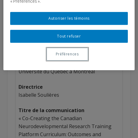
« Préférences ».
Récipiendaires
Autoriser les témoins
2025-2026
Tout refuser
Préférences
Noémie Cusson
Université du Québec à Montréal
Directrice
Isabelle Soulières
Titre de la communication
« Co-Creating the Canadian
Neurodevelopmental Research Training
Platform Curriculum: Outcomes and