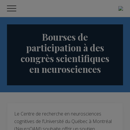
Menu
Passer
Passer
Passer
Menu
au
à
au
Centr
contenu
la
pied
de
reche
principal
barre
de
en
Bourses de
latérale
page
neuro
principale
cognit
participation à des
congrès scientifiques
en neurosciences
Le Centre de recherche en neurosciences
cognitives de l’Université du Québec à Montréal
(NeuroQAM) souhaite offrir un soutien