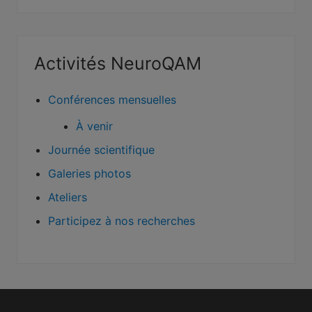
Barre
Activités NeuroQAM
latérale
principale
Conférences mensuelles
À venir
Journée scientifique
Galeries photos
Ateliers
Participez à nos recherches
Footer