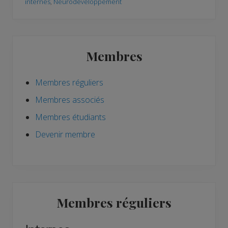
internes
,
Neurodéveloppement
Barre
Membres
latérale
principale
Membres réguliers
Membres associés
Membres étudiants
Devenir membre
Membres réguliers