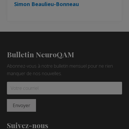
Simon Beaulieu-Bonneau
Footer
Bulletin NeuroQAM
Abonnez-vous à notre bulletin mensuel pour ne rien
manquer de nos nouvelles.
Suivez-nous