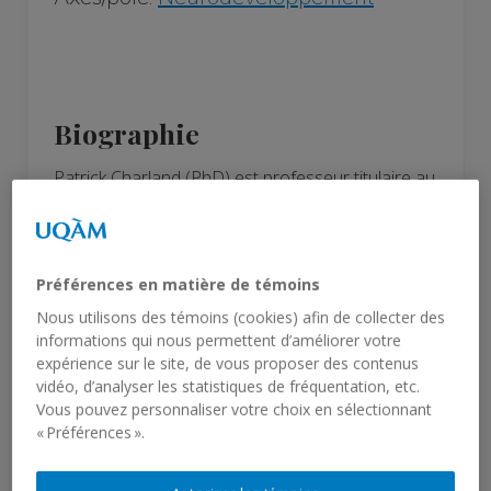
Biographie
Patrick Charland (PhD) est professeur titulaire au
département de didactique de l'UQAM. À ses
intérêts de recherche liés à
l’enseignement/apprentissage des sciences et de
Préférences en matière de témoins
la technologie, il a également développé une
Nous utilisons des témoins (cookies) afin de collecter des
expertise dans les méthodes de collecte de
informations qui nous permettent d’améliorer votre
données utilisées en neurosciences. Il
expérience sur le site, de vous proposer des contenus
s'intéresse la dynamique des interactions entre
vidéo, d’analyser les statistiques de fréquentation, etc.
les dimensions de l’engagement et de l’intérêt
Vous pouvez personnaliser votre choix en sélectionnant
situationnel, en temps réel, et par conséquent
« Préférences ».
aux enjeux de synchronisation de données
comportementales (traces informatiques,