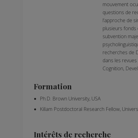
mouvement ocula
questions de re
l’approche de s
plusieurs fonds
subvention majeu
psycholinguisti
recherches de D
dans les revues 
Cognition, Deve
Formation
Ph.D. Brown University, USA
Killam Postdoctoral Research Fellow, Univers
Intérêts de recherche