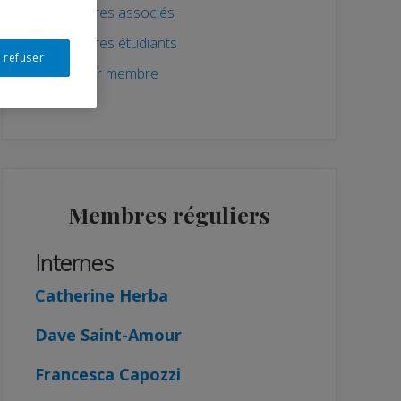
Membres associés
Membres étudiants
 refuser
Devenir membre
Membres réguliers
Internes
Catherine Herba
Dave Saint-Amour
Francesca Capozzi