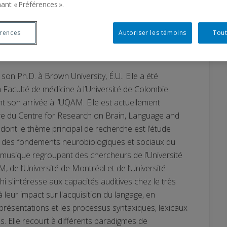
UQAM
ant « Préférences ».
érences
Autoriser les témoins
Tout
ie
 son Ph.D. à Brown University, É.U.. Elle a été
 Faculté de médicine à l’Université de Colombie
t son arrivée à l’UQAM. Elle est actuellement
e du Centre for Research on Brain, Language and
ont le thème principal de recherche est l’étude
ire des fondements neurobiologiques et sociaux du
a musique regroupant des chercheurs de l’Université
M, de l’Université de Montréal et de l’Université
hi s'intéresse aux capacités auditives chez le très
à leur impact sur l'acquisition du langage, en
représentations et les processus syntaxiques, lexicaux
. Elle recourt à différents paradigmes de