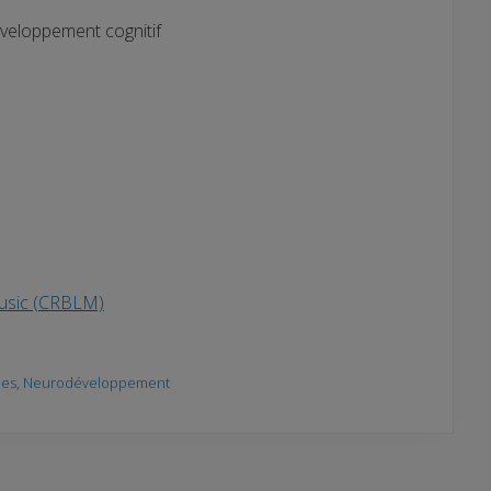
éveloppement cognitif
Music (CRBLM)
nes
,
Neurodéveloppement