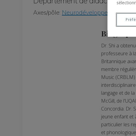
Département de didactique, 
sélectionn
Axes/pôle:
Neurodéveloppement
Préf
Biograph
Dr. Shi a obtenu
professeure à la
Britannique avan
membre régulièr
Music (CRBLM) d
interdisciplina
langage et de l
McGill, de l'UQA
Concordia. Dr. S
jeune enfant et 
particulier les 
et phonologiques