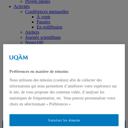
Projets pilotes
Activités
Conférences mensuelles
À venir
Passées
En rediffusion
Ateliers
Journée scientifique
Neuro180
École d’été
École d’été 2025
École d’été 2023
Mardis-causeries
Galeries photos
Préférences en matière de témoins
Nouvelles
Infolettres
Nous utilisons des témoins (cookies) afin de collecter des
Suggestions de lecture
informations qui nous permettent d’améliorer votre expérience sur
le site, de vous proposer des contenus vidéo, d’analyser les
---
statistiques de fréquentation, etc. Vous pouvez personnaliser votre
Participez à nos recherches
choix en sélectionnant « Préférences ».
Réservation du local NeuroQAM
Nous joindre
Autoriser les témoins