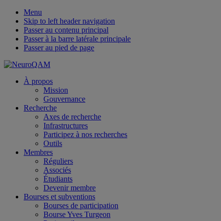
Menu
Skip to left header navigation
Passer au contenu principal
Passer à la barre latérale principale
Passer au pied de page
Centre
Mobile
À propos
de
Mission
Menu
recherche
Gouvernance
en
Recherche
neurosciences
Axes de recherche
cognitives
Infrastructures
Participez à nos recherches
Outils
Membres
Réguliers
Associés
Étudiants
Devenir membre
Bourses et subventions
Bourses de participation
Bourse Yves Turgeon