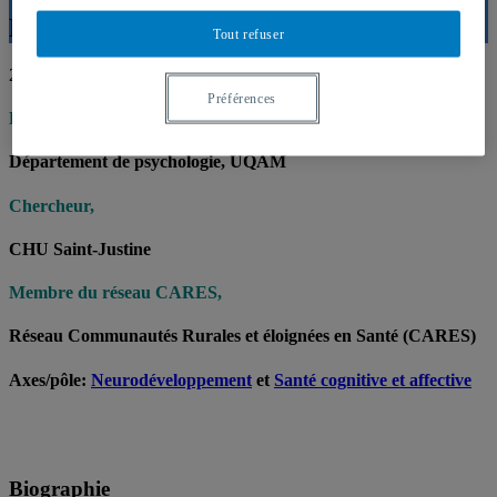
Dave Saint-Amour
Tout refuser
24 juillet 2018
Préférences
Professeur,
Département de psychologie, UQAM
Chercheur,
CHU Saint-Justine
Membre du réseau CARES,
Réseau Communautés Rurales et éloignées en Santé (CARES)
Axes/pôle:
Neurodéveloppement
et
Santé cognitive et affective
Biographie