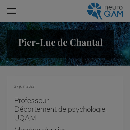
Menu
Passer
Passer
Passer
au
à
au
Menu
contenu
la
pied
Centre
principal
barre
de
de
latérale
page
recherche
Pier-Luc de Chantal
en
principale
neurosciences
cognitives
27 juin 2023
Professeur
Département de psychologie,
UQAM
Membre régulier